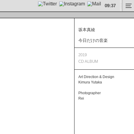
09
:
37
坂本真綾
今日だけの音楽
2019
CD ALBUM
Art Direction & Design
Kimura Yutaka
Photographer
Rei