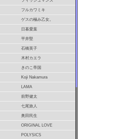
フィッシュマンズ
フルカワミキ
ゲスの極み乙女。
日暮愛葉
平井堅
石橋英子
木村カエラ
きのこ帝国
Koji Nakamura
LAMA
前野健太
七尾旅人
奥田民生
ORIGINAL LOVE
POLYSICS