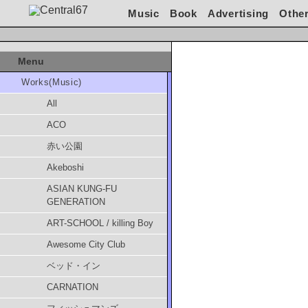
Music
Book
Advertising
Othe
Menu
Works(Music)
All
ACO
赤い公園
Akeboshi
ASIAN KUNG-FU
GENERATION
ART-SCHOOL / killing Boy
Awesome City Club
ベッド・イン
CARNATION