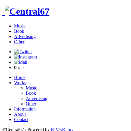
Music
Book
Advertising
Other
06
:
11
Home
Works
Music
Book
Advertising
Other
Information
About
Contact
©Central67 / Powered by
RIVER inc.