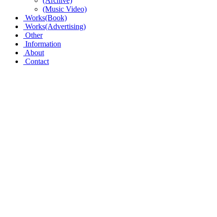
(Archive)
(Music Video)
Works(Book)
Works(Advertising)
Other
Information
About
Contact