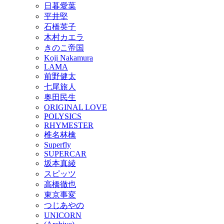
日暮愛葉
平井堅
石橋英子
木村カエラ
きのこ帝国
Koji Nakamura
LAMA
前野健太
七尾旅人
奥田民生
ORIGINAL LOVE
POLYSICS
RHYMESTER
椎名林檎
Superfly
SUPERCAR
坂本真綾
スピッツ
高橋徹也
東京事変
つじあやの
UNICORN