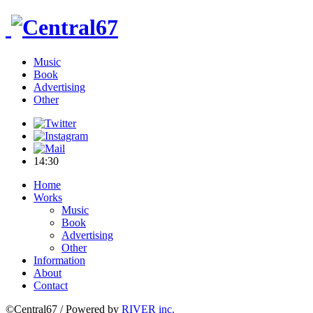
Music
Book
Advertising
Other
14
:
30
Home
Works
Music
Book
Advertising
Other
Information
About
Contact
©Central67 / Powered by
RIVER inc.