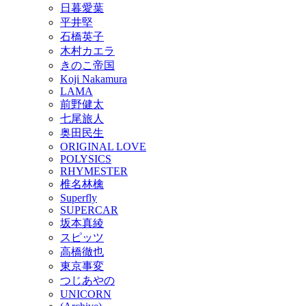
日暮愛葉
平井堅
石橋英子
木村カエラ
きのこ帝国
Koji Nakamura
LAMA
前野健太
七尾旅人
奥田民生
ORIGINAL LOVE
POLYSICS
RHYMESTER
椎名林檎
Superfly
SUPERCAR
坂本真綾
スピッツ
高橋徹也
東京事変
つじあやの
UNICORN