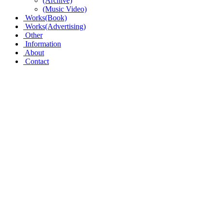
(Archive)
(Music Video)
Works(Book)
Works(Advertising)
Other
Information
About
Contact