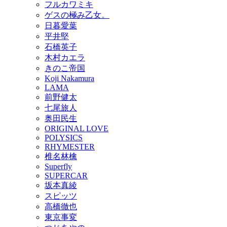
フルカワミキ
ゲスの極み乙女。
日暮愛葉
平井堅
石橋英子
木村カエラ
きのこ帝国
Koji Nakamura
LAMA
前野健太
七尾旅人
奥田民生
ORIGINAL LOVE
POLYSICS
RHYMESTER
椎名林檎
Superfly
SUPERCAR
坂本真綾
スピッツ
高橋徹也
東京事変