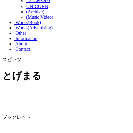
つじあやの
UNICORN
(Archive)
(Music Video)
Works(Book)
Works(Advertising)
Other
Information
About
Contact
スピッツ
とげまる
ブックレット