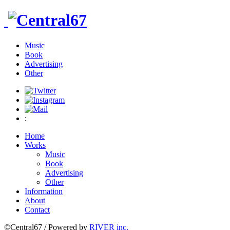
Music
Book
Advertising
Other
:
Home
Works
Music
Book
Advertising
Other
Information
About
Contact
©Central67 / Powered by
RIVER inc.