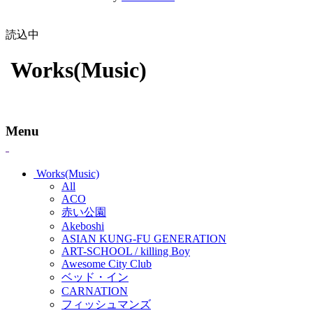
読込中
Works(Music)
Menu
Works(Music)
All
ACO
赤い公園
Akeboshi
ASIAN KUNG-FU GENERATION
ART-SCHOOL / killing Boy
Awesome City Club
ベッド・イン
CARNATION
フィッシュマンズ